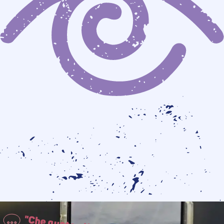
"Che gusto c'è?"