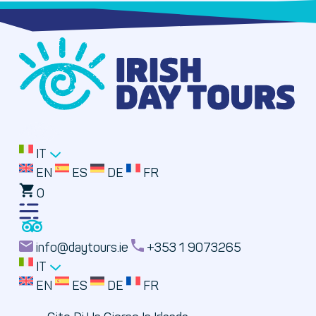
IT
EN
ES
DE
FR
0
Toggle
Menu
info@daytours.ie
+353 1 9073265
IT
EN
ES
DE
FR