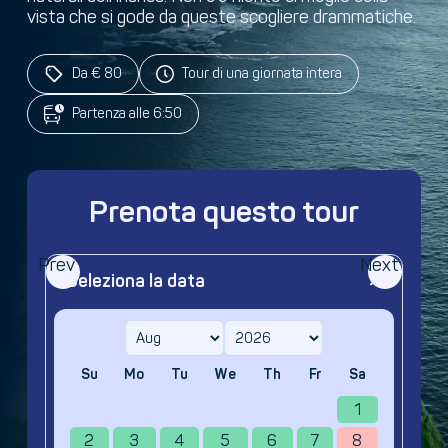
vista che si gode da queste scogliere drammatiche.
Da € 80
Tour di una giornata intera
Partenza alle 6:50
Prenota questo tour
Prev
Next
Seleziona la data
Su
Mo
Tu
We
Th
Fr
Sa
1
2
3
4
5
6
7
8