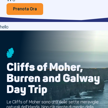
Prenota Ora
Prenota Ora
hello
Cliffs of Moher,
Burren and Galway
Day Trip
Le Cliffs of Moher sono una delle sette meraviglie
naturali dell'Irlanda. Non c'è niente di meglio della