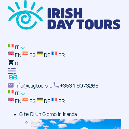
IT
EN
ES
DE
FR
0
Toggle
Menu
info@daytours.ie
+353 1 9073265
IT
EN
ES
DE
FR
Gite Di Un Giorno In Irlanda