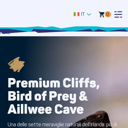
IT
0
Togg
Men
hello
Premium Cliffs,
Bird of Prey &
Aillwee Cave
Una delle sette meraviglie naturali dell'Irlanda: più di