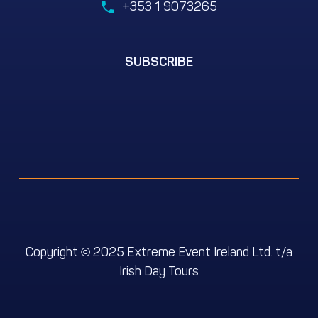
+353 1 9073265
SUBSCRIBE
Copyright
2025 Extreme Event Ireland Ltd. t/a
©
We use cookies for the best experience on our website, for
Irish Day Tours
social media features and to analyse traffic. By accepting
you agree to our use of cookies. Cookie Policy
Decline
Accept