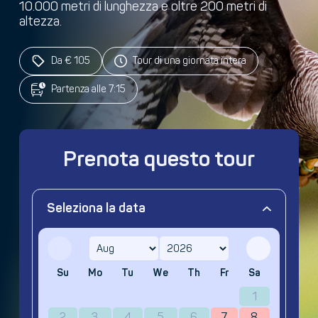
10.000 metri di lunghezza e oltre 200 metri di
altezza.
Da € 105
Tour di una giornata intera
Partenza alle 7:15
Prenota questo tour
Seleziona la data
Su
Mo
Tu
We
Th
Fr
Sa
1
2
3
4
5
6
7
8