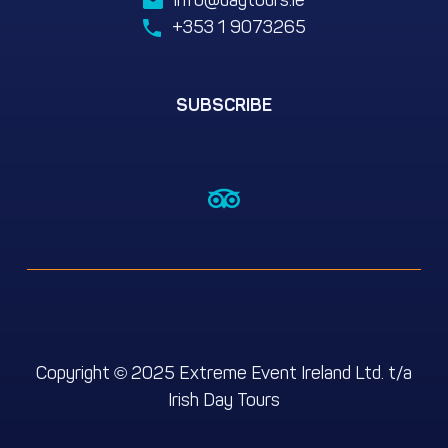
info@daytours.ie
+353 1 9073265
SUBSCRIBE
Copyright
2025 Extreme Event Ireland Ltd. t/a
©
We use cookies for the best experience on our website, for
Irish Day Tours
social media features and to analyse traffic. By accepting
you agree to our use of cookies. Cookie Policy