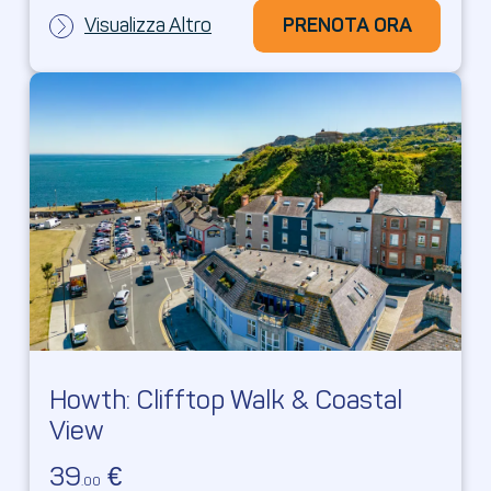
Visualizza Altro
PRENOTA ORA
PRENOTA ORA
Howth: Clifftop Walk & Coastal
View
39
€
.00