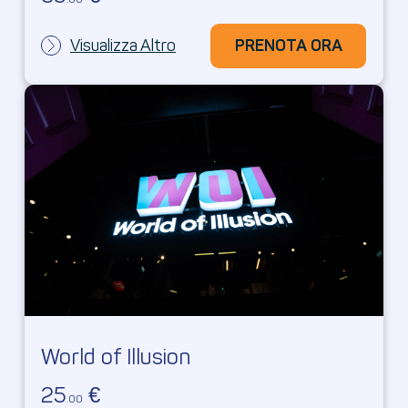
Visualizza Altro
PRENOTA ORA
PRENOTA ORA
World of Illusion
25
€
.00