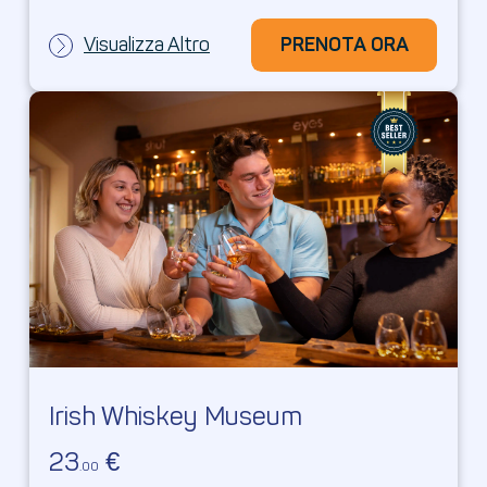
Visualizza Altro
PRENOTA ORA
PRENOTA ORA
Irish Whiskey Museum
23
€
.00