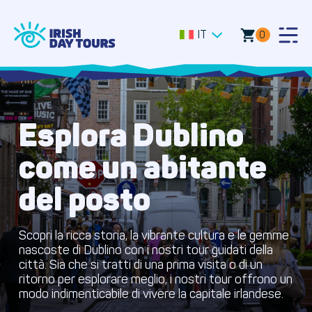
IT
0
Togg
Men
Esplora Dublino
come un abitante
del posto
Scopri la ricca storia, la vibrante cultura e le gemme
nascoste di Dublino con i nostri tour guidati della
città. Sia che si tratti di una prima visita o di un
ritorno per esplorare meglio, i nostri tour offrono un
modo indimenticabile di vivere la capitale irlandese.