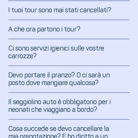
statua di
I tuoi tour sono mai stati cancellati?
Molly Malone
A che ora partono i tour?
Scogliere di Moher
6.50
Ci sono servizi igienici sulle vostre
Scogliere di Moher
carrozze?
7.15
Premium
Giants Causeway
6.30
Devo portare il pranzo? O ci sarà un
posto dove mangiare qualcosa?
Giant Causeway e
6.30
Belfast City
Il seggiolino auto è obbligatorio per i
Castello di Blarney e
6.50
neonati che viaggiano a bordo?
Cork
Wicklow
9.30
Cosa succede se devo cancellare la
Valle del Boyne Celtica
8.00
mia prenotazione? E ho diritto a un