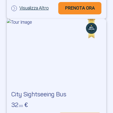
Visualizza Altro
PRENOTA ORA
PRENOTA ORA
City Sightseeing Bus
32
€
.00