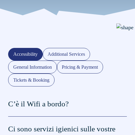
Accessibility
Additional Services
General Information
Pricing & Payment
Tickets & Booking
C’è il Wifi a bordo?
La maggior parte della nostra flotta è dotata di Wi-Fi
Ci sono servizi igienici sulle vostre
a bordo, gratuito per tutti i passeggeri. Il servizio si