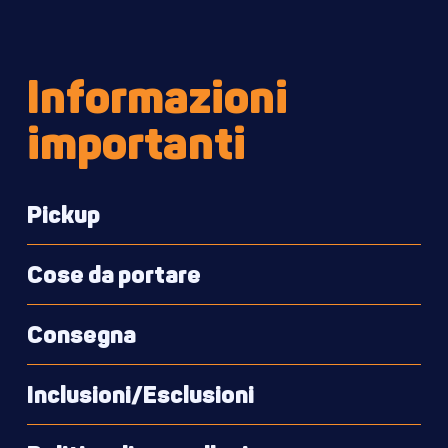
Informazioni
importanti
Pickup
Cose da portare
Consegna
Inclusioni/Esclusioni
Visualizza sulla
Macchina fotografica
mappa