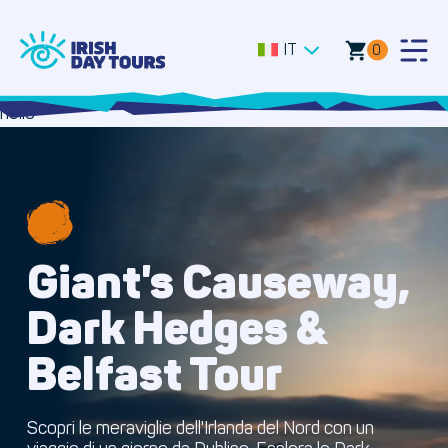
IT
0
Togg
Men
hello
Giant's Causeway,
Dark Hedges &
Belfast Tour
Scopri le meraviglie dell'Irlanda del Nord con un