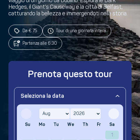
viaggio di un giorno da Dublino. Esplora le Dark
Hedges, il Giant's Causeway e la città di Belfast,
catturando la bellezza e immergendoti nella storia.
Da € 75
Tour di una giornata intera
Partenza alle 6:30
Prenota questo tour
Seleziona la data
Su
Mo
Tu
We
Th
Fr
Sa
1