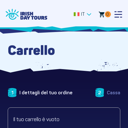
IT
0
Togg
Men
Carrello
1
I dettagli del tuo ordine
2
Cassa
Il tuo carrello è vuoto