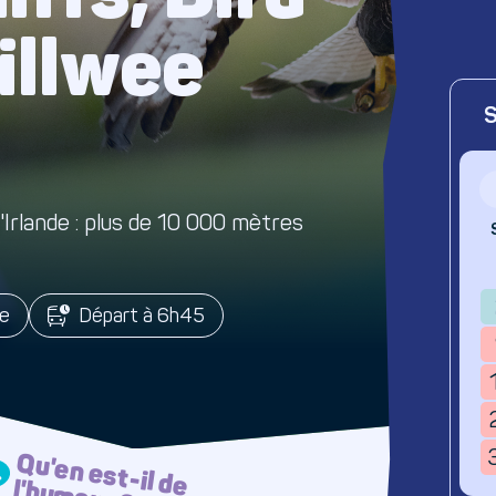
illwee
S
l'Irlande : plus de 10 000 mètres
ée
Départ à 6h45
Q
u'en est-il de l'hum