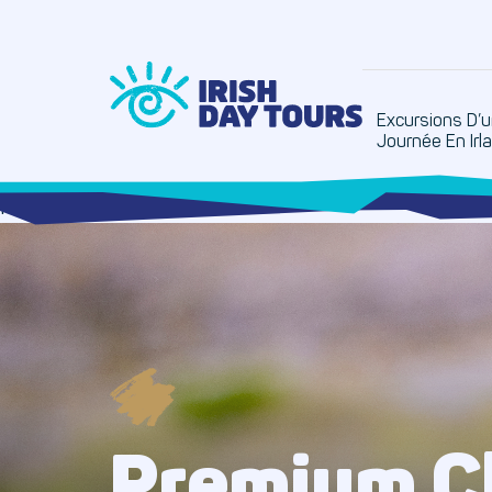
Excursions D’
Journée En Irl
hello
Premium Cli