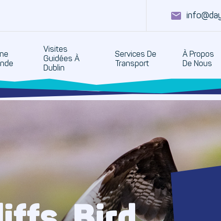
info@day
Visites
une
Services De
À Propos
Guidées À
ande
Transport
De Nous
Dublin
ffs, Bird