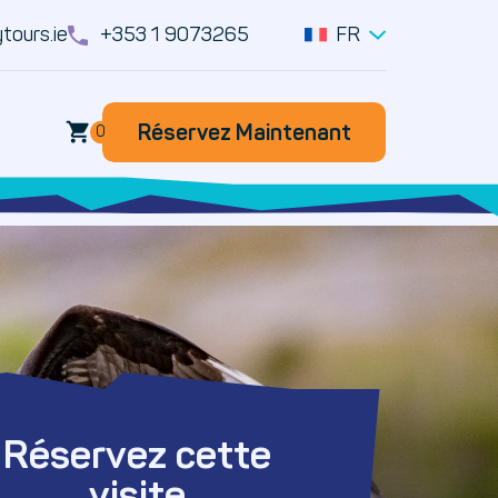
tours.ie
+353 1 9073265
FR
Réservez Maintenant
Réservez Maintenant
0
Réservez cette
visite