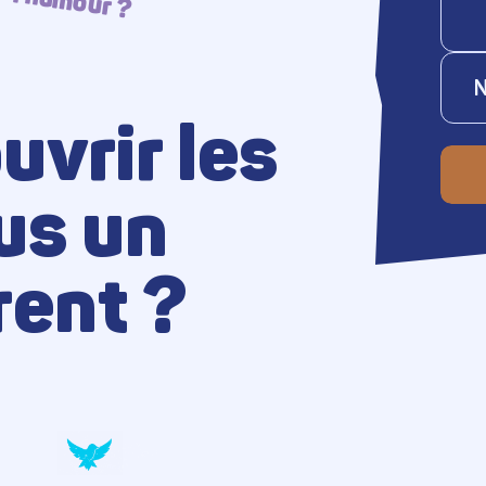
our ?
N
uvrir les
us un
rent ?