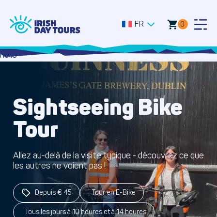
FR
0
Togg
Men
hello
Sightseeing Bike
Tour
Allez au-delà de la visite typique - découvrez ce que
les autres ne voient pas !
Depuis € 45
Tour en E-Bike
Tous les jours à 10 heures et à 14 heures