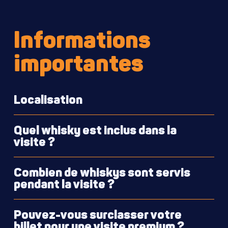
Informations
importantes
Localisation
Quel whisky est inclus dans la
visite ?
Le whisky proposé change tous les mois. Pour
Combien de whiskys sont servis
connaître la dégustation du mois, veuillez consulter
pendant la visite ?
nos canaux de médias sociaux pour les mises à jour.
Le circuit classique comprend trois whiskies.
Pouvez-vous surclasser votre
billet pour une visite premium ?