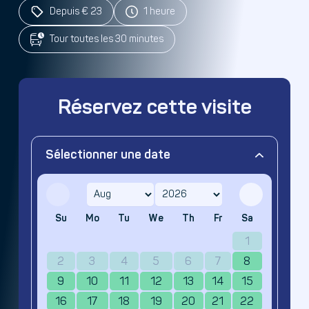
Depuis € 23
1 heure
Tour toutes les 30 minutes
Réservez cette visite
Sélectionner une date
Su
Mo
Tu
We
Th
Fr
Sa
1
2
3
4
5
6
7
8
9
10
11
12
13
14
15
16
17
18
19
20
21
22