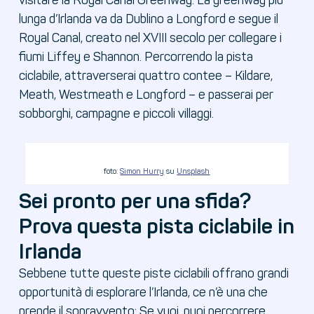
visitare la Royal Canal Greenway. La greenway più
lunga d’Irlanda va da Dublino a Longford e segue il
Royal Canal, creato nel XVIII secolo per collegare i
fiumi Liffey e Shannon. Percorrendo la pista
ciclabile, attraverserai quattro contee – Kildare,
Meath, Westmeath e Longford – e passerai per
sobborghi, campagne e piccoli villaggi.
foto:
Simon Hurry
su
Unsplash
Sei pronto per una sfida?
Prova questa pista ciclabile in
Irlanda
Sebbene tutte queste piste ciclabili offrano grandi
opportunità di esplorare l’Irlanda, ce n’è una che
prende il sopravvento: Se vuoi, puoi percorrere