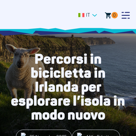
IT
0
Togg
Men
Percorsi in
bicicletta in
Irlanda per
esplorare l’isola in
modo nuovo