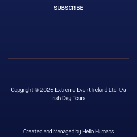
SUBSCRIBE
Copyright
2025 Extreme Event Ireland Ltd. t/a
©
We use cookies for the best experience on our website, for
Irish Day Tours
social media features and to analyse traffic. By accepting
you agree to our use of cookies. Cookie Policy
Decline
Accept
Customise
Created and Managed by
Hello Humans