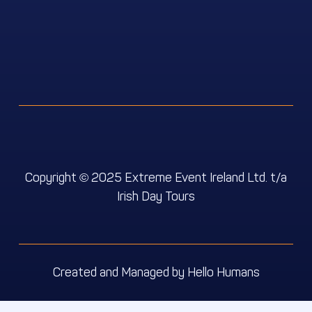
Copyright
2025 Extreme Event Ireland Ltd. t/a
©
Irish Day Tours
We use cookies for the best experience on our website, for
social media features and to analyse traffic. By accepting
you agree to our use of cookies. Cookie Policy
Decline
Accept
Created and Managed by
Hello Humans
Customise